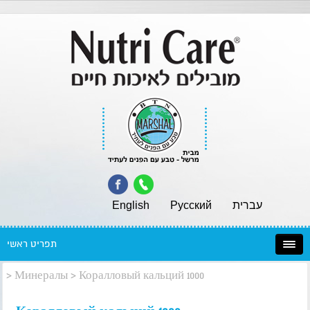
English
Pусский
עברית
תפריט ראשי
>
Минералы
>
Коралловый кальций 1000