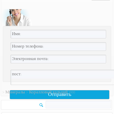
>
Минералы
>
Коралловый кальций 1000