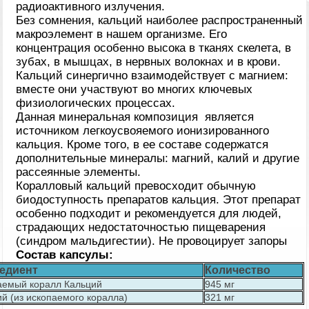
радиоактивного излучения.
Без сомнения, кальций наиболее распространенный
макроэлемент в нашем организме. Его
концентрация особенно высока в тканях скелета, в
зубах, в мышцах, в нервных волокнах и в крови.
Кальций синергично взаимодействует с магнием
:
вместе они участвуют во многих ключевых
физиологических процессах.
Данная минеральная композиция является
источником легкоусвояемого ионизированного
кальция. Кроме того, в ее составе содержатся
дополнительные минералы
:
магний, калий и другие
рассеянные элементы.
Коралловый кальций превосходит обычную
биодоступность препаратов кальция. Этот препарат
особенно подходит и рекомендуется для людей,
страдающих недостаточностью пищеварения
(синдром мальдигестии). Не провоцирует запоры
Состав капсулы
:
едиент
Количество
аемый коралл Кальций
945 мг
й (из ископаемого коралла)
321 мг