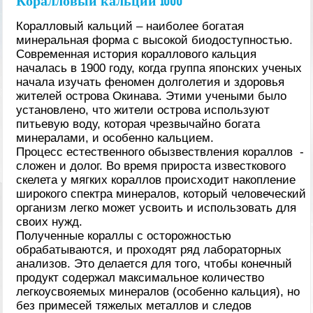
Коралловый кальций 1000
Коралловый кальций – наиболее богатая
минеральная форма с высокой биодоступностью.
Cовременная история кораллового кальция
началась в 1900 году, когда группа японских ученых
начала изучать феномен долголетия и здоровья
жителей острова Окинава. Этими учеными было
установлено, что жители острова используют
питьевую воду, которая чрезвычайно богата
минералами, и особенно кальцием.
Процесс естественного обызвествления кораллов -
сложен и долог. Во время прироста известкового
скелета у мягких кораллов происходит накопление
широкого спектра минералов, который человеческий
организм легко может усвоить и использовать для
своих нужд.
Полученные кораллы с осторожностью
обрабатываются, и проходят ряд лабораторных
анализов. Это делается для того, чтобы конечный
продукт содержал максимальное количество
легкоусвояемых минералов (особенно кальция), но
без примесей тяжелых металлов и следов