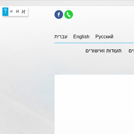
א
?
א
א
Pусский
English
עברית
ים
תעודות ואישורים