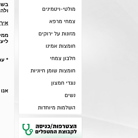
בשוק
מולטי-ויטמינים
ולהנ
צמחי מרפא
איך
מזונות על ירוקים
ממל
ליע
חומצות אמינו
חלבון צמחי
* עפ
חומצות שומן חיוניות
נוגדי חמצון
אנו
נשים
השלמות מיוחדות
הצטרפות/כניסה
לקבוצת המטפלים