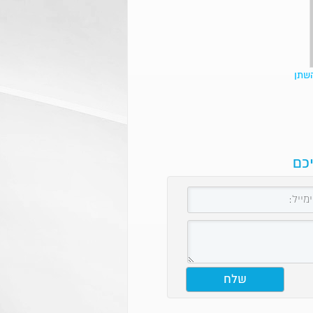
השתן
יכם