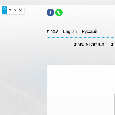
א
?
א
א
Pусский
English
עברית
ים
תעודות ואישורים