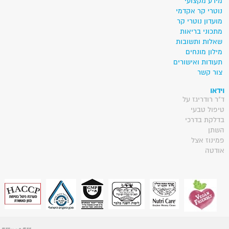
מידע מקצועי
נוטרי קר אקדמי
מועדון נוטרי קר
מתכוני בריאות
שאלות ותשובות
מילון מונחים
תעודות ואישורים
צור קשר
וידאו
ד"ר רודריגז על
טיפול טבעי
בדלקת בדרכי
השתן
פמינוז אצל
אודטה