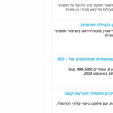
לשפר תפקוד מיני ולהקל על תסמיני
לות מדיכאון מג'ורי בו-זמנית
.
בנטילה יומיומית.
יאטין מונוהידראט בשיפור תסמיני
נית.
נטילת ל-גלוטמין מפחיתה בצורה משמעותית סמפטומים של IBD /
.
כרון ותסמיני הפרעת קשב
, עם פלסבו.ניסוי קליני רנדומלי,