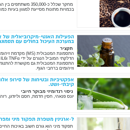
בכמויות מתונות מסייעת למגוון בעיות כמו
הפעילות האנטי-מיקרוביאלית של א
במערכת העיכול בחולים עם תסמונת
תקציר
התסמונת המטבולית
(MS)
מקדמת זיהומים
הדלקתי המוביל הנגרם על ידי
TNFα
ו
IL6
א
התסמונת המטבולית גם מקושרת להתנגדות
וזיהומים ברחבי הגוף
.
אפקטיביות ובטיחות של סירופ אלו
קיבתי-ושט.
ניסוי רנדומיזי מבוקר חיובי
יונס פנאהי, חסין חדמת, חסם וליזדגן, ר
ל-ארגינין משפרת תפקוד מיני ומפח
תפקוד מיני הוא גורם חשוב באיכות החיים