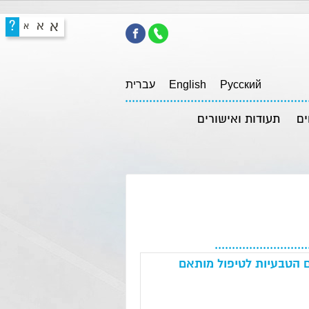
א
?
א
א
Pусский
English
עברית
ים
תעודות ואישורים
ם הטבעיות לטיפול מותאם