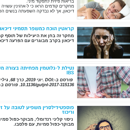
בריאות פיזית לתפקוד מיני.
מחקרים קודמים הראו כי ל-ארגינין עשויה 
דיכאון, אך לא נבדקה השפעתה בנשים הסוב
קראטין הוכח כמשפר תסמיני דיכאון 
מחקר זה בחן את היעילות של תוסף קר
דיכאון בקרב מבוגרים עם הפרעה דיכאו
IBS
פורסם ב
-Gut,
. DOI:
יוני 2019, כרך 68, גיליון 6, עמודים 996-1002
10.1136/gutjnl-2017-315136.
פורסם ב-14 באוגוסט 2018
פוספטידילסרין משפיע לטובה על זי
וריכוז
ניסוי קליני רנדומלי, מבוקר-כפול סמיות
מבוקר-כפול סמיות, עם פלסבו.