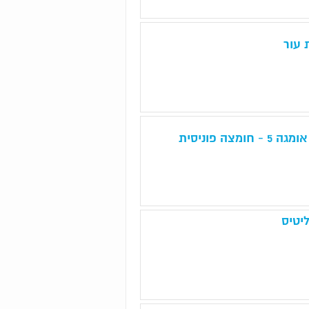
 עור
ה פוניסית
יטיס