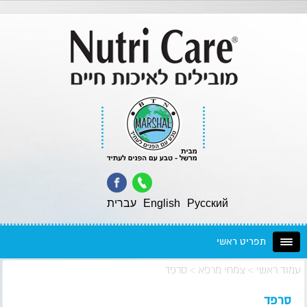
Pусский
English
עברית
תפריט ראשי
עמוד ראשי
>
צמחי מרפא
>
סרפד
סרפד