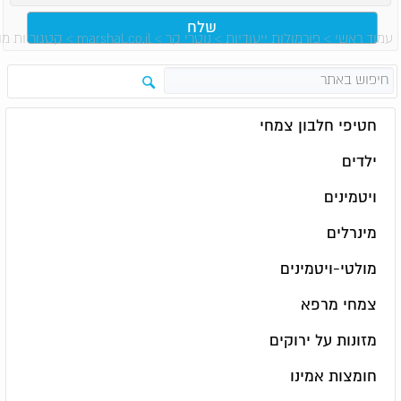
עמוד ראשי
>
פורמולות ייעודיות
>
נוטרי קר
>
marshal.co.il
>
קטגוריות מו
חטיפי חלבון צמחי
ילדים
ויטמינים
מינרלים
מולטי-ויטמינים
צמחי מרפא
מזונות על ירוקים
חומצות אמינו