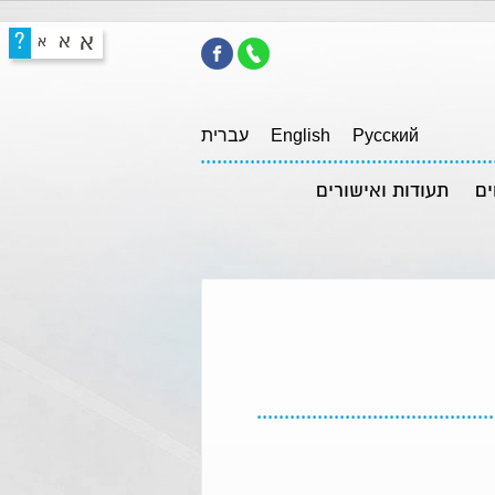
א
?
א
א
Pусский
English
עברית
ים
תעודות ואישורים